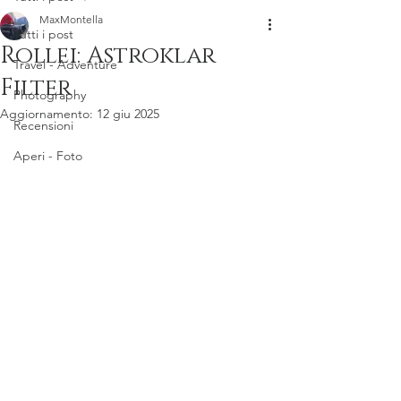
MaxMontella
Tutti i post
Rollei: Astroklar
Travel - Adventure
Filter
Photography
Aggiornamento:
12 giu 2025
Recensioni
Aperi - Foto