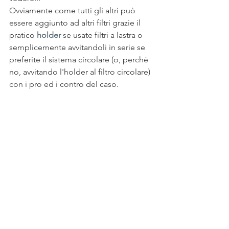
Ovviamente come tutti gli altri può 
essere aggiunto ad altri filtri grazie il 
pratico 
holder
 se usate filtri a lastra o 
semplicemente avvitandoli in serie se 
preferite il sistema circolare (o, perchè 
no, avvitando l'holder al filtro circolare) 
con i pro ed i contro del caso.
In conclusione, da quando ho la 
versione circolare - avendo un parco 
ottiche tutto dello stesso diametro di 
lenti - è il filtro che uso di più: il 
rapporto qualità/prezzo vale senza 
dubbio specialmente se si fotografa 
spesso di notte quindi non posso che 
consigliarlo; non è un filtro 
indispensabile, ma è una di quelle 
piccole cose che faranno risparmiare 