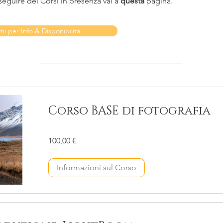
 seguire dei Corsi in presenza vai a
questa
pagina.
i per Info & Disponibilità
.
Corso BASE di fotografia
100,00 €
Informazioni sul Corso