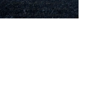
C (fattore 1.5x) da 24.2 MegaPixels,
schermo LCD da 3pollici e funzionalità
video Full HD a 60 FPS; completa di
cinghia, batteria e caricabatteria
originale.
Venduta assieme al suo obiettivo da
kit Nikon 18-55 f/3.5-5.6.
No scatola originale.
In OMAGGIO una scheda di memoria
SD!
Welcome to my World!
maxmontella@gmail.com
© Max Montella
1980 - 2026