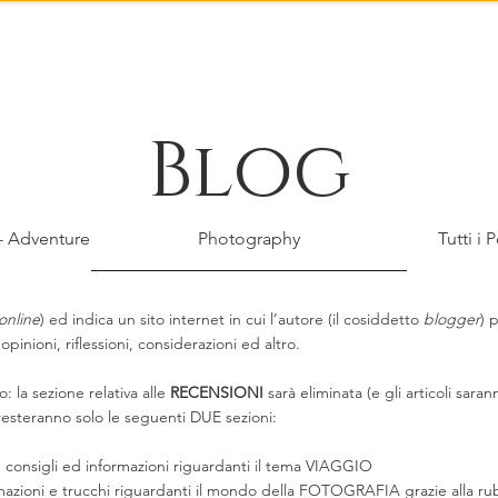
Gallerie
Negozio
Corsi
Blog
 - Adventure
Photography
Tutti i 
 online
) ed indica un sito internet in cui l’autore (il cosiddetto
blogger
) 
opinioni, riflessioni, considerazioni ed altro.
: la sezione relativa alle
RECENSIONI
sarà eliminata (e gli articoli sar
 resteranno solo le seguenti DUE sezioni:
i, consigli ed informazioni riguardanti il tema VIAGGIO
ormazioni e trucchi riguardanti il mondo della FOTOGRAFIA grazie alla rub