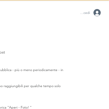
Accedi
Blog
Post
pubblica - più o meno periodicamente - in
anno raggiungibili per qualche tempo solo
rica "Aperi - Foto! "