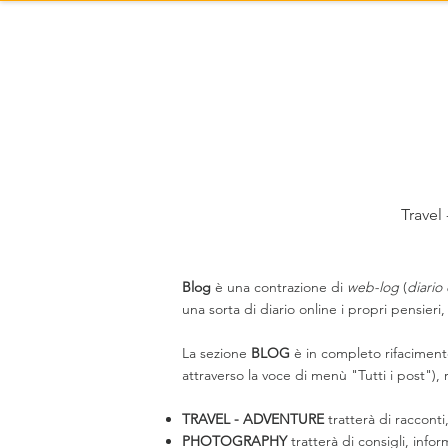
Chi Sono
Travel
Blog
è una contrazione di
web-log
(
diario
una sorta di diario online i propri pensieri, 
La sezione
BLOG
è in completo rifacimento
attraverso la voce di menù "Tutti i post"),
TRAVEL - ADVENTURE
tratterà di raccont
PHOTOGRAPHY
tratterà di consigli, inf