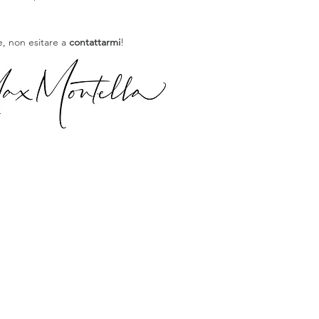
, non esitare a
contattarmi
!